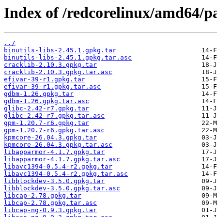
Index of /redcorelinux/amd64/pa
../
binutils-libs-2.45.1.gpkg.tar
binutils-libs-2.45.1.gpkg.tar.asc
cracklib-2.10.3.gpkg.tar
cracklib-2.10.3.gpkg.tar.asc
efivar-39-r1.gpkg.tar
efivar-39-r1.gpkg.tar.asc
gdbm-1.26.gpkg.tar
gdbm-1.26.gpkg.tar.asc
glibc-2.42-r7.gpkg.tar
glibc-2.42-r7.gpkg.tar.asc
gpm-1.20.7-r6.gpkg.tar
gpm-1.20.7-r6.gpkg.tar.asc
kpmcore-26.04.3.gpkg.tar
kpmcore-26.04.3.gpkg.tar.asc
libapparmor-4.1.7.gpkg.tar
libapparmor-4.1.7.gpkg.tar.asc
libavc1394-0.5.4-r2.gpkg.tar
libavc1394-0.5.4-r2.gpkg.tar.asc
libblockdev-3.5.0.gpkg.tar
libblockdev-3.5.0.gpkg.tar.asc
libcap-2.78.gpkg.tar
libcap-2.78.gpkg.tar.asc
libcap-ng-0.9.3.gpkg.tar