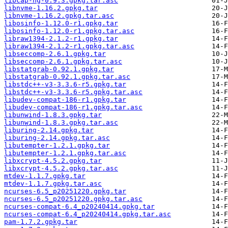
libcap-ng-0.9.3.gpkg.tar.asc
libnvme-1.16.2.gpkg.tar
libnvme-1.16.2.gpkg.tar.asc
libosinfo-1.12.0-r1.gpkg.tar
libosinfo-1.12.0-r1.gpkg.tar.asc
libraw1394-2.1.2-r1.gpkg.tar
libraw1394-2.1.2-r1.gpkg.tar.asc
libseccomp-2.6.1.gpkg.tar
libseccomp-2.6.1.gpkg.tar.asc
libstatgrab-0.92.1.gpkg.tar
libstatgrab-0.92.1.gpkg.tar.asc
libstdc++-v3-3.3.6-r5.gpkg.tar
libstdc++-v3-3.3.6-r5.gpkg.tar.asc
libudev-compat-186-r1.gpkg.tar
libudev-compat-186-r1.gpkg.tar.asc
libunwind-1.8.3.gpkg.tar
libunwind-1.8.3.gpkg.tar.asc
liburing-2.14.gpkg.tar
liburing-2.14.gpkg.tar.asc
libutempter-1.2.1.gpkg.tar
libutempter-1.2.1.gpkg.tar.asc
libxcrypt-4.5.2.gpkg.tar
libxcrypt-4.5.2.gpkg.tar.asc
mtdev-1.1.7.gpkg.tar
mtdev-1.1.7.gpkg.tar.asc
ncurses-6.5_p20251220.gpkg.tar
ncurses-6.5_p20251220.gpkg.tar.asc
ncurses-compat-6.4_p20240414.gpkg.tar
ncurses-compat-6.4_p20240414.gpkg.tar.asc
pam-1.7.2.gpkg.tar