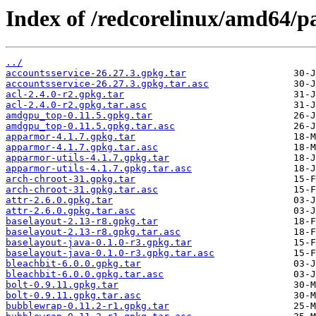
Index of /redcorelinux/amd64/p
../
accountsservice-26.27.3.gpkg.tar
accountsservice-26.27.3.gpkg.tar.asc
acl-2.4.0-r2.gpkg.tar
acl-2.4.0-r2.gpkg.tar.asc
amdgpu_top-0.11.5.gpkg.tar
amdgpu_top-0.11.5.gpkg.tar.asc
apparmor-4.1.7.gpkg.tar
apparmor-4.1.7.gpkg.tar.asc
apparmor-utils-4.1.7.gpkg.tar
apparmor-utils-4.1.7.gpkg.tar.asc
arch-chroot-31.gpkg.tar
arch-chroot-31.gpkg.tar.asc
attr-2.6.0.gpkg.tar
attr-2.6.0.gpkg.tar.asc
baselayout-2.13-r8.gpkg.tar
baselayout-2.13-r8.gpkg.tar.asc
baselayout-java-0.1.0-r3.gpkg.tar
baselayout-java-0.1.0-r3.gpkg.tar.asc
bleachbit-6.0.0.gpkg.tar
bleachbit-6.0.0.gpkg.tar.asc
bolt-0.9.11.gpkg.tar
bolt-0.9.11.gpkg.tar.asc
bubblewrap-0.11.2-r1.gpkg.tar