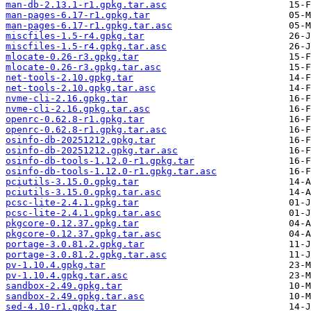
man-db-2.13.1-r1.gpkg.tar.asc
man-pages-6.17-r1.gpkg.tar
man-pages-6.17-r1.gpkg.tar.asc
miscfiles-1.5-r4.gpkg.tar
miscfiles-1.5-r4.gpkg.tar.asc
mlocate-0.26-r3.gpkg.tar
mlocate-0.26-r3.gpkg.tar.asc
net-tools-2.10.gpkg.tar
net-tools-2.10.gpkg.tar.asc
nvme-cli-2.16.gpkg.tar
nvme-cli-2.16.gpkg.tar.asc
openrc-0.62.8-r1.gpkg.tar
openrc-0.62.8-r1.gpkg.tar.asc
osinfo-db-20251212.gpkg.tar
osinfo-db-20251212.gpkg.tar.asc
osinfo-db-tools-1.12.0-r1.gpkg.tar
osinfo-db-tools-1.12.0-r1.gpkg.tar.asc
pciutils-3.15.0.gpkg.tar
pciutils-3.15.0.gpkg.tar.asc
pcsc-lite-2.4.1.gpkg.tar
pcsc-lite-2.4.1.gpkg.tar.asc
pkgcore-0.12.37.gpkg.tar
pkgcore-0.12.37.gpkg.tar.asc
portage-3.0.81.2.gpkg.tar
portage-3.0.81.2.gpkg.tar.asc
pv-1.10.4.gpkg.tar
pv-1.10.4.gpkg.tar.asc
sandbox-2.49.gpkg.tar
sandbox-2.49.gpkg.tar.asc
sed-4.10-r1.gpkg.tar