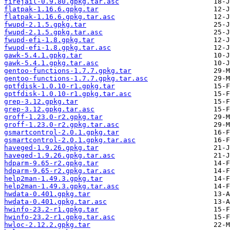
firejail-0.9.80.gpkg.tar.asc
flatpak-1.16.6.gpkg.tar
flatpak-1.16.6.gpkg.tar.asc
fwupd-2.1.5.gpkg.tar
fwupd-2.1.5.gpkg.tar.asc
fwupd-efi-1.8.gpkg.tar
fwupd-efi-1.8.gpkg.tar.asc
gawk-5.4.1.gpkg.tar
gawk-5.4.1.gpkg.tar.asc
gentoo-functions-1.7.7.gpkg.tar
gentoo-functions-1.7.7.gpkg.tar.asc
gptfdisk-1.0.10-r1.gpkg.tar
gptfdisk-1.0.10-r1.gpkg.tar.asc
grep-3.12.gpkg.tar
grep-3.12.gpkg.tar.asc
groff-1.23.0-r2.gpkg.tar
groff-1.23.0-r2.gpkg.tar.asc
gsmartcontrol-2.0.1.gpkg.tar
gsmartcontrol-2.0.1.gpkg.tar.asc
haveged-1.9.26.gpkg.tar
haveged-1.9.26.gpkg.tar.asc
hdparm-9.65-r2.gpkg.tar
hdparm-9.65-r2.gpkg.tar.asc
help2man-1.49.3.gpkg.tar
help2man-1.49.3.gpkg.tar.asc
hwdata-0.401.gpkg.tar
hwdata-0.401.gpkg.tar.asc
hwinfo-23.2-r1.gpkg.tar
hwinfo-23.2-r1.gpkg.tar.asc
hwloc-2.12.2.gpkg.tar