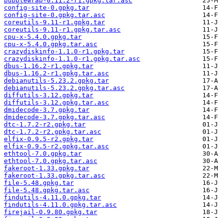
bubblewrap-0.11.2-r1.gpkg.tar.asc
config-site-0.gpkg.tar
config-site-0.gpkg.tar.asc
coreutils-9.11-r1.gpkg.tar
coreutils-9.11-r1.gpkg.tar.asc
cpu-x-5.4.0.gpkg.tar
cpu-x-5.4.0.gpkg.tar.asc
crazydiskinfo-1.1.0-r1.gpkg.tar
crazydiskinfo-1.1.0-r1.gpkg.tar.asc
dbus-1.16.2-r1.gpkg.tar
dbus-1.16.2-r1.gpkg.tar.asc
debianutils-5.23.2.gpkg.tar
debianutils-5.23.2.gpkg.tar.asc
diffutils-3.12.gpkg.tar
diffutils-3.12.gpkg.tar.asc
dmidecode-3.7.gpkg.tar
dmidecode-3.7.gpkg.tar.asc
dtc-1.7.2-r2.gpkg.tar
dtc-1.7.2-r2.gpkg.tar.asc
elfix-0.9.5-r2.gpkg.tar
elfix-0.9.5-r2.gpkg.tar.asc
ethtool-7.0.gpkg.tar
ethtool-7.0.gpkg.tar.asc
fakeroot-1.33.gpkg.tar
fakeroot-1.33.gpkg.tar.asc
file-5.48.gpkg.tar
file-5.48.gpkg.tar.asc
findutils-4.11.0.gpkg.tar
findutils-4.11.0.gpkg.tar.asc
firejail-0.9.80.gpkg.tar