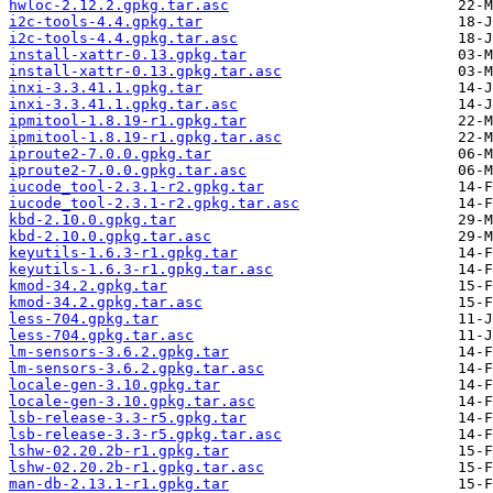
hwloc-2.12.2.gpkg.tar.asc
i2c-tools-4.4.gpkg.tar
i2c-tools-4.4.gpkg.tar.asc
install-xattr-0.13.gpkg.tar
install-xattr-0.13.gpkg.tar.asc
inxi-3.3.41.1.gpkg.tar
inxi-3.3.41.1.gpkg.tar.asc
ipmitool-1.8.19-r1.gpkg.tar
ipmitool-1.8.19-r1.gpkg.tar.asc
iproute2-7.0.0.gpkg.tar
iproute2-7.0.0.gpkg.tar.asc
iucode_tool-2.3.1-r2.gpkg.tar
iucode_tool-2.3.1-r2.gpkg.tar.asc
kbd-2.10.0.gpkg.tar
kbd-2.10.0.gpkg.tar.asc
keyutils-1.6.3-r1.gpkg.tar
keyutils-1.6.3-r1.gpkg.tar.asc
kmod-34.2.gpkg.tar
kmod-34.2.gpkg.tar.asc
less-704.gpkg.tar
less-704.gpkg.tar.asc
lm-sensors-3.6.2.gpkg.tar
lm-sensors-3.6.2.gpkg.tar.asc
locale-gen-3.10.gpkg.tar
locale-gen-3.10.gpkg.tar.asc
lsb-release-3.3-r5.gpkg.tar
lsb-release-3.3-r5.gpkg.tar.asc
lshw-02.20.2b-r1.gpkg.tar
lshw-02.20.2b-r1.gpkg.tar.asc
man-db-2.13.1-r1.gpkg.tar