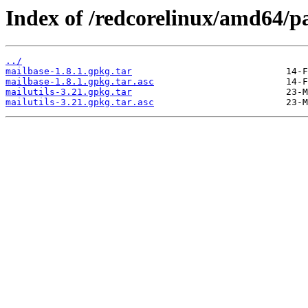
Index of /redcorelinux/amd64/p
../
mailbase-1.8.1.gpkg.tar
mailbase-1.8.1.gpkg.tar.asc
mailutils-3.21.gpkg.tar
mailutils-3.21.gpkg.tar.asc