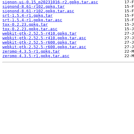
signon-ui-0.15_p20231016-r2.gpkg.tar.asc
signond-8.61-r102.gpkg.tar
signond-8.61-r102.gpkg.tar.asc
srt-1.5.4-r1.gpkg.tar
srt-1.5.4-r1.gpkg.tar.asc
tox-0.2.23.gpkg.tar
tox-0.2.23.gpkg.tar.asc
webkit-gtk-2.52.5-r410.gpkg.tar
webkit-gtk-2.52.5-r410.gpkg.tar.asc
webkit-gtk-2.52.5-r600.gpkg.tar
webkit-gtk-2.52.5-r600.gpkg.tar.asc
zeromq-4.3.5-r1.gpkg.tar
zeromq-4.3.5-r1.gpkg.tar.asc