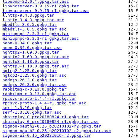
libupnp-22.0.4.gpkg.tar.asc
libvncserver-0.9.15-r1.gpkg.tar
libvncserver-0.9.15-r1.gpkg.tar.asc
llhttp-9.4.3.gpkg.tar
llhttp-9.4.3.gpkg.tar.asc
mbedtls-3.6.5.gpkg.tar
mbedtls-3.6.5.gpkg.tar.asc
miniupnpc-2.3.3-r1.gpkg.tar
miniupnpc-2.3.3-r1.gpkg.tar.asc
neon-0.34.0.gpkg.tar
neon-0.34.0.gpkg.tar.asc
nghttp2-1.69.0.gpkg.tar
nghttp2-1.69.0.gpkg.tar.asc
nghttp3-1.18.0.gpkg.tar
nghttp3-1.18.0.gpkg.tar.asc
ngtcp2-1.25.0.gpkg.tar
ngtcp2-1.25.0.gpkg.tar.asc
nodejs-26.3.0.gpkg.tar
nodejs-26.3.0.gpkg.tar.asc
rabbitmq-c-0.13.0.gpkg.tar
rabbitmq-c-0.13.0.gpkg.tar.asc
rpcsvc-proto-1.4.4-r1.gpkg.tar
rpcsvc-proto-1.4.4-r1.gpkg.tar.asc
serf-1.3.10.gpkg.tar
serf-1.3.10.gpkg.tar.asc
shairplay-0_pre20180824-r1.gpkg.tar
shairplay-0_pre20180824-r1.gpkg.tar.asc
signon-oauth2-0.25_p20210102-r2.gpkg.tar
signon-oauth2-0.25_p20210102-r2.gpkg.tar.asc
signon-ui-0.15_p20231016-r2.gpkg.tar