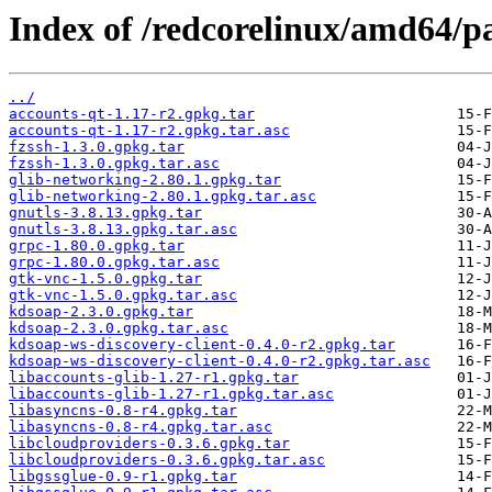
Index of /redcorelinux/amd64/pa
../
accounts-qt-1.17-r2.gpkg.tar
accounts-qt-1.17-r2.gpkg.tar.asc
fzssh-1.3.0.gpkg.tar
fzssh-1.3.0.gpkg.tar.asc
glib-networking-2.80.1.gpkg.tar
glib-networking-2.80.1.gpkg.tar.asc
gnutls-3.8.13.gpkg.tar
gnutls-3.8.13.gpkg.tar.asc
grpc-1.80.0.gpkg.tar
grpc-1.80.0.gpkg.tar.asc
gtk-vnc-1.5.0.gpkg.tar
gtk-vnc-1.5.0.gpkg.tar.asc
kdsoap-2.3.0.gpkg.tar
kdsoap-2.3.0.gpkg.tar.asc
kdsoap-ws-discovery-client-0.4.0-r2.gpkg.tar
kdsoap-ws-discovery-client-0.4.0-r2.gpkg.tar.asc
libaccounts-glib-1.27-r1.gpkg.tar
libaccounts-glib-1.27-r1.gpkg.tar.asc
libasyncns-0.8-r4.gpkg.tar
libasyncns-0.8-r4.gpkg.tar.asc
libcloudproviders-0.3.6.gpkg.tar
libcloudproviders-0.3.6.gpkg.tar.asc
libgssglue-0.9-r1.gpkg.tar