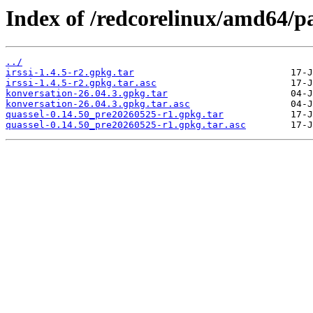
Index of /redcorelinux/amd64/pa
../
irssi-1.4.5-r2.gpkg.tar
irssi-1.4.5-r2.gpkg.tar.asc
konversation-26.04.3.gpkg.tar
konversation-26.04.3.gpkg.tar.asc
quassel-0.14.50_pre20260525-r1.gpkg.tar
quassel-0.14.50_pre20260525-r1.gpkg.tar.asc