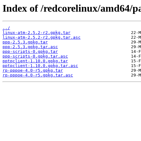
Index of /redcorelinux/amd64/p
../
linux-atm-2.5.2-r2.gpkg.tar
linux-atm-2.5.2-r2.gpkg.tar.asc
ppp-2.5.3.gpkg.tar
ppp-2.5.3.gpkg.tar.asc
ppp-scripts-0.gpkg.tar
ppp-scripts-0.gpkg.tar.asc
pptpclient-1.10.0.gpkg.tar
pptpclient-1.10.0.gpkg.tar.asc
rp-pppoe-4.0-r5.gpkg.tar
rp-pppoe-4.0-r5.gpkg.tar.asc