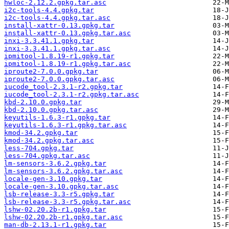
hwloc-2.12.2.gpkg.tar.asc
i2c-tools-4.4.gpkg.tar
i2c-tools-4.4.gpkg.tar.asc
install-xattr-0.13.gpkg.tar
install-xattr-0.13.gpkg.tar.asc
inxi-3.3.41.1.gpkg.tar
inxi-3.3.41.1.gpkg.tar.asc
ipmitool-1.8.19-r1.gpkg.tar
ipmitool-1.8.19-r1.gpkg.tar.asc
iproute2-7.0.0.gpkg.tar
iproute2-7.0.0.gpkg.tar.asc
iucode_tool-2.3.1-r2.gpkg.tar
iucode_tool-2.3.1-r2.gpkg.tar.asc
kbd-2.10.0.gpkg.tar
kbd-2.10.0.gpkg.tar.asc
keyutils-1.6.3-r1.gpkg.tar
keyutils-1.6.3-r1.gpkg.tar.asc
kmod-34.2.gpkg.tar
kmod-34.2.gpkg.tar.asc
less-704.gpkg.tar
less-704.gpkg.tar.asc
lm-sensors-3.6.2.gpkg.tar
lm-sensors-3.6.2.gpkg.tar.asc
locale-gen-3.10.gpkg.tar
locale-gen-3.10.gpkg.tar.asc
lsb-release-3.3-r5.gpkg.tar
lsb-release-3.3-r5.gpkg.tar.asc
lshw-02.20.2b-r1.gpkg.tar
lshw-02.20.2b-r1.gpkg.tar.asc
man-db-2.13.1-r1.gpkg.tar