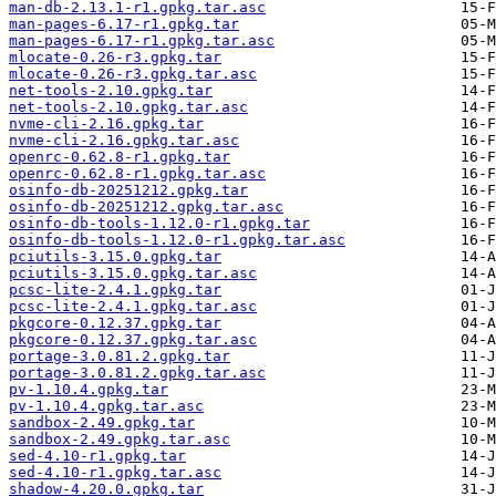
man-db-2.13.1-r1.gpkg.tar.asc
man-pages-6.17-r1.gpkg.tar
man-pages-6.17-r1.gpkg.tar.asc
mlocate-0.26-r3.gpkg.tar
mlocate-0.26-r3.gpkg.tar.asc
net-tools-2.10.gpkg.tar
net-tools-2.10.gpkg.tar.asc
nvme-cli-2.16.gpkg.tar
nvme-cli-2.16.gpkg.tar.asc
openrc-0.62.8-r1.gpkg.tar
openrc-0.62.8-r1.gpkg.tar.asc
osinfo-db-20251212.gpkg.tar
osinfo-db-20251212.gpkg.tar.asc
osinfo-db-tools-1.12.0-r1.gpkg.tar
osinfo-db-tools-1.12.0-r1.gpkg.tar.asc
pciutils-3.15.0.gpkg.tar
pciutils-3.15.0.gpkg.tar.asc
pcsc-lite-2.4.1.gpkg.tar
pcsc-lite-2.4.1.gpkg.tar.asc
pkgcore-0.12.37.gpkg.tar
pkgcore-0.12.37.gpkg.tar.asc
portage-3.0.81.2.gpkg.tar
portage-3.0.81.2.gpkg.tar.asc
pv-1.10.4.gpkg.tar
pv-1.10.4.gpkg.tar.asc
sandbox-2.49.gpkg.tar
sandbox-2.49.gpkg.tar.asc
sed-4.10-r1.gpkg.tar
sed-4.10-r1.gpkg.tar.asc
shadow-4.20.0.gpkg.tar