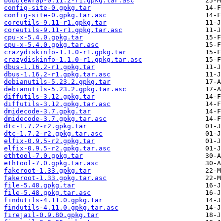
bubblewrap-0.11.2-r1.gpkg.tar.asc
config-site-0.gpkg.tar
config-site-0.gpkg.tar.asc
coreutils-9.11-r1.gpkg.tar
coreutils-9.11-r1.gpkg.tar.asc
cpu-x-5.4.0.gpkg.tar
cpu-x-5.4.0.gpkg.tar.asc
crazydiskinfo-1.1.0-r1.gpkg.tar
crazydiskinfo-1.1.0-r1.gpkg.tar.asc
dbus-1.16.2-r1.gpkg.tar
dbus-1.16.2-r1.gpkg.tar.asc
debianutils-5.23.2.gpkg.tar
debianutils-5.23.2.gpkg.tar.asc
diffutils-3.12.gpkg.tar
diffutils-3.12.gpkg.tar.asc
dmidecode-3.7.gpkg.tar
dmidecode-3.7.gpkg.tar.asc
dtc-1.7.2-r2.gpkg.tar
dtc-1.7.2-r2.gpkg.tar.asc
elfix-0.9.5-r2.gpkg.tar
elfix-0.9.5-r2.gpkg.tar.asc
ethtool-7.0.gpkg.tar
ethtool-7.0.gpkg.tar.asc
fakeroot-1.33.gpkg.tar
fakeroot-1.33.gpkg.tar.asc
file-5.48.gpkg.tar
file-5.48.gpkg.tar.asc
findutils-4.11.0.gpkg.tar
findutils-4.11.0.gpkg.tar.asc
firejail-0.9.80.gpkg.tar