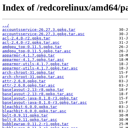
Index of /redcorelinux/amd64/p
../
accountsservice-26.27.3.gpkg.tar
accountsservice-26.27.3.gpkg.tar.asc
acl-2.4.0-r2.gpkg.tar
acl-2.4.0-r2.gpkg.tar.asc
amdgpu_top-0.11.5.gpkg.tar
amdgpu_top-0.11.5.gpkg.tar.asc
apparmor-4.1.7.gpkg.tar
apparmor-4.1.7.gpkg.tar.asc
apparmor-utils-4.1.7.gpkg.tar
apparmor-utils-4.1.7.gpkg.tar.asc
arch-chroot-31.gpkg.tar
arch-chroot-31.gpkg.tar.asc
attr-2.6.0.gpkg.tar
attr-2.6.0.gpkg.tar.asc
baselayout-2.13-r8.gpkg.tar
baselayout-2.13-r8.gpkg.tar.asc
baselayout-java-0.1.0-r3.gpkg.tar
baselayout-java-0.1.0-r3.gpkg.tar.asc
bleachbit-6.0.0.gpkg.tar
bleachbit-6.0.0.gpkg.tar.asc
bolt-0.9.11.gpkg.tar
bolt-0.9.11.gpkg.tar.asc
bubblewrap-0.11.2-r1.gpkg.tar