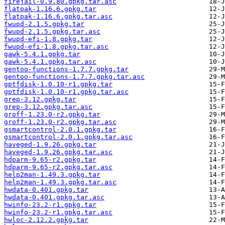
firejail-0.9.80.gpkg.tar.asc
flatpak-1.16.6.gpkg.tar
flatpak-1.16.6.gpkg.tar.asc
fwupd-2.1.5.gpkg.tar
fwupd-2.1.5.gpkg.tar.asc
fwupd-efi-1.8.gpkg.tar
fwupd-efi-1.8.gpkg.tar.asc
gawk-5.4.1.gpkg.tar
gawk-5.4.1.gpkg.tar.asc
gentoo-functions-1.7.7.gpkg.tar
gentoo-functions-1.7.7.gpkg.tar.asc
gptfdisk-1.0.10-r1.gpkg.tar
gptfdisk-1.0.10-r1.gpkg.tar.asc
grep-3.12.gpkg.tar
grep-3.12.gpkg.tar.asc
groff-1.23.0-r2.gpkg.tar
groff-1.23.0-r2.gpkg.tar.asc
gsmartcontrol-2.0.1.gpkg.tar
gsmartcontrol-2.0.1.gpkg.tar.asc
haveged-1.9.26.gpkg.tar
haveged-1.9.26.gpkg.tar.asc
hdparm-9.65-r2.gpkg.tar
hdparm-9.65-r2.gpkg.tar.asc
help2man-1.49.3.gpkg.tar
help2man-1.49.3.gpkg.tar.asc
hwdata-0.401.gpkg.tar
hwdata-0.401.gpkg.tar.asc
hwinfo-23.2-r1.gpkg.tar
hwinfo-23.2-r1.gpkg.tar.asc
hwloc-2.12.2.gpkg.tar