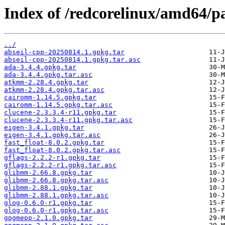
Index of /redcorelinux/amd64/p
../
abseil-cpp-20250814.1.gpkg.tar
abseil-cpp-20250814.1.gpkg.tar.asc
ada-3.4.4.gpkg.tar
ada-3.4.4.gpkg.tar.asc
atkmm-2.28.4.gpkg.tar
atkmm-2.28.4.gpkg.tar.asc
cairomm-1.14.5.gpkg.tar
cairomm-1.14.5.gpkg.tar.asc
clucene-2.3.3.4-r11.gpkg.tar
clucene-2.3.3.4-r11.gpkg.tar.asc
eigen-3.4.1.gpkg.tar
eigen-3.4.1.gpkg.tar.asc
fast_float-8.0.2.gpkg.tar
fast_float-8.0.2.gpkg.tar.asc
gflags-2.2.2-r1.gpkg.tar
gflags-2.2.2-r1.gpkg.tar.asc
glibmm-2.66.8.gpkg.tar
glibmm-2.66.8.gpkg.tar.asc
glibmm-2.88.1.gpkg.tar
glibmm-2.88.1.gpkg.tar.asc
glog-0.6.0-r1.gpkg.tar
glog-0.6.0-r1.gpkg.tar.asc
gpgmepp-2.1.0.gpkg.tar