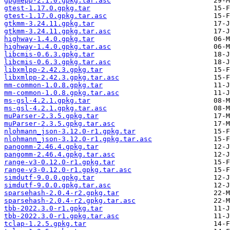
gpgmepp-2.1.0.gpkg.tar.asc
gtest-1.17.0.gpkg.tar
gtest-1.17.0.gpkg.tar.asc
gtkmm-3.24.11.gpkg.tar
gtkmm-3.24.11.gpkg.tar.asc
highway-1.4.0.gpkg.tar
highway-1.4.0.gpkg.tar.asc
libcmis-0.6.3.gpkg.tar
libcmis-0.6.3.gpkg.tar.asc
libxmlpp-2.42.3.gpkg.tar
libxmlpp-2.42.3.gpkg.tar.asc
mm-common-1.0.8.gpkg.tar
mm-common-1.0.8.gpkg.tar.asc
ms-gsl-4.2.1.gpkg.tar
ms-gsl-4.2.1.gpkg.tar.asc
muParser-2.3.5.gpkg.tar
muParser-2.3.5.gpkg.tar.asc
nlohmann_json-3.12.0-r1.gpkg.tar
nlohmann_json-3.12.0-r1.gpkg.tar.asc
pangomm-2.46.4.gpkg.tar
pangomm-2.46.4.gpkg.tar.asc
range-v3-0.12.0-r1.gpkg.tar
range-v3-0.12.0-r1.gpkg.tar.asc
simdutf-9.0.0.gpkg.tar
simdutf-9.0.0.gpkg.tar.asc
sparsehash-2.0.4-r2.gpkg.tar
sparsehash-2.0.4-r2.gpkg.tar.asc
tbb-2022.3.0-r1.gpkg.tar
tbb-2022.3.0-r1.gpkg.tar.asc
tclap-1.2.5.gpkg.tar