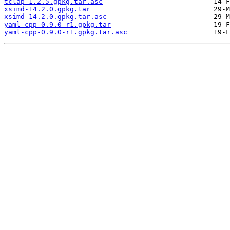
tclap-1.2.5.gpkg.tar.asc
xsimd-14.2.0.gpkg.tar
xsimd-14.2.0.gpkg.tar.asc
yaml-cpp-0.9.0-r1.gpkg.tar
yaml-cpp-0.9.0-r1.gpkg.tar.asc